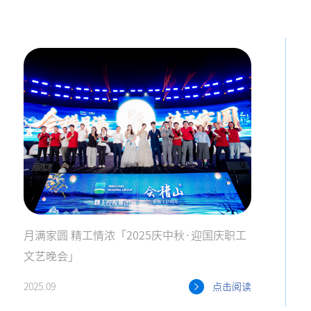
月满家圆 精工情浓「2025庆中秋·迎国庆职工
文艺晚会」
2025.09
点击阅读