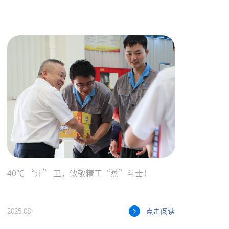
40℃ “汗” 卫，致敬精工“蒸”斗士！
2025.08
点击阅读