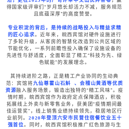
沿，更在2025年的严苛评审中交出优异答卷
，赢
得国家级评审们“岁月悠长却活力不减，服务规范
且底蕴深厚”的高度赞誉。
专业积淀的背后，是持续的战略投入与精益求精
的匠心追求
。近年来，皖西宾馆对硬件设施进行
了多轮升级，从客房的智慧化改造到公共区域的
节能优化，一系列前瞻性投入确保了设施设备的
先进性与舒适度，全面彰显了精工“科技为先、绿
色赋能”的发展理念。
其持续进阶之路，正是精工产业协同的生动典
范：宾馆将
九仙尊霍山石斛
、会稽山黄酒等优质
资源
融入服务场景，锻造出独特的“精工风味”。疫
情时期，皖西宾馆作为政府定点保障酒店，积极
拓展线上外卖与新零售业务，获美团“疫情期间最
佳运营奖”，线上销售业绩持续领先，稳居地区行
业前列。
2020年登顶六安市民营住宿餐饮业五十
强首位
。同时，皖西宾馆积极推广红色旅游与生