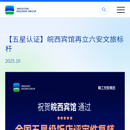
【五星认证】皖西宾馆再立六安文旅标
杆
2025.10