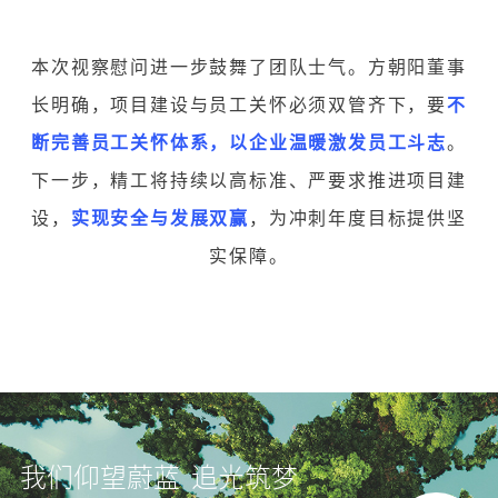
本次视察慰问进一步鼓舞了团队士气。方朝阳董事
长明确，项目建设与员工关怀必须双管齐下，要
不
断完善员工关怀体系，
以企业温暖激发员工斗志
。
下一步，精工将持续以高标准、严要求推进项目建
设，
实现安全与发展双赢
，为冲刺年度目标提供坚
实保障。
我们仰望蔚蓝 追光筑梦