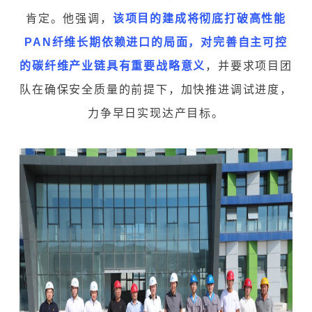
肯定。他强调，
该项目的建成将彻底打破高性能
PAN纤维长期依赖进口的局面，对完善自主可控
的碳纤维产业链具有重要战略意义
，并要求项目团
队在确保安全质量的前提下，加快推进调试进度，
力争早日实现达产目标。