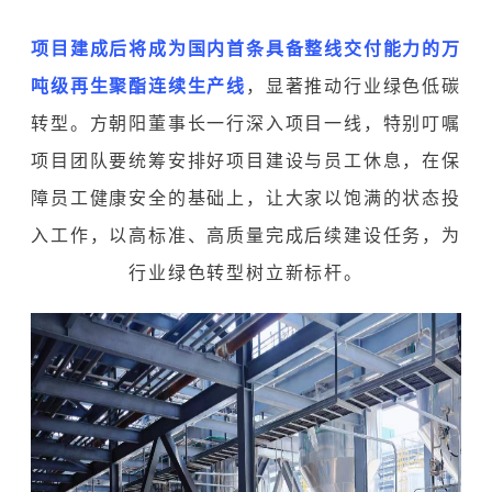
项目建成后将成为国内首条具备整线交付能力的万
吨级再生聚酯连续生产线
，显著推动行业绿色低碳
转型。
方朝阳董事长一行深入项目一线，特别叮嘱
项目团队要统筹安排好项目建设与员工休息，在保
障员工健康安全的基础上，让大家以饱满的状态投
入工作，以高标准、高质量完成后续建设任务，为
行业绿色转型树立新标杆
。